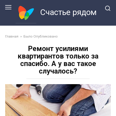
Перейти
к
Счастье рядом
контенту
Главная
»
Было Опубликовано
Ремонт усилиями
квартирантов только за
спасибо. А у вас такое
случалось?