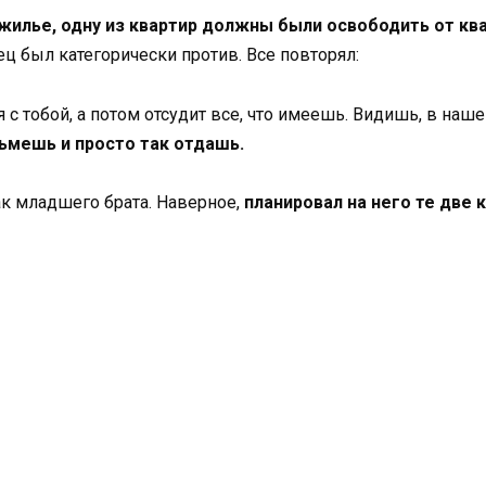
илье, одну из квартир должны были освободить от ква
ец был категорически против. Все повторял:
 тобой, а потом отсудит все, что имеешь. Видишь, в нашей
зьмешь и просто так отдашь.
как младшего брата. Наверное,
планировал на него те две 