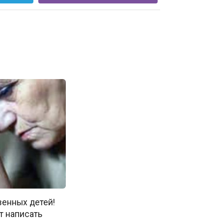
венных детей!
т написать