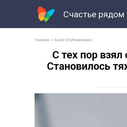
Перейти
к
Счастье рядом
контенту
Главная
»
Было Опубликовано
С тех пор взял
Становилось тяж