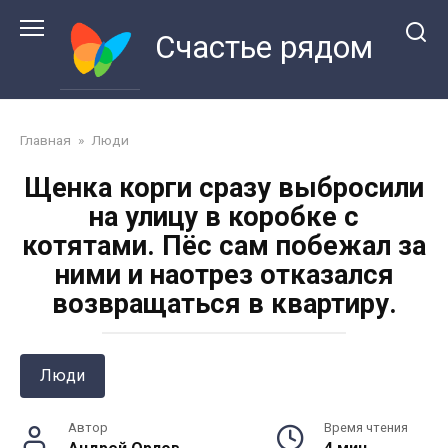
Перейти
к
Счастье рядом
контенту
Главная
»
Люди
Щенка корги сразу выбросили
на улицу в коробке с
котятами. Пёс сам побежал за
ними и наотрез отказался
возвращаться в квартиру.
Люди
Автор
Время чтения