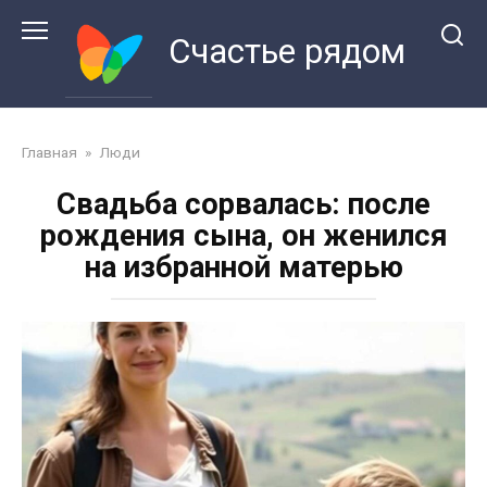
Перейти
к
Счастье рядом
контенту
Главная
»
Люди
Свадьба сорвалась: после
рождения сына, он женился
на избранной матерью