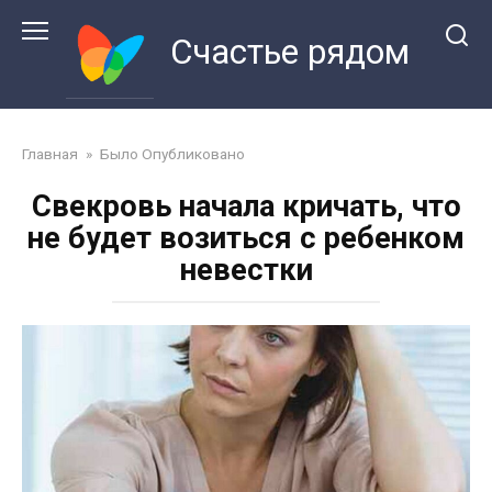
Перейти
к
Счастье рядом
контенту
Главная
»
Было Опубликовано
Свекровь начала кричать, что
не будет возиться с ребенком
невестки