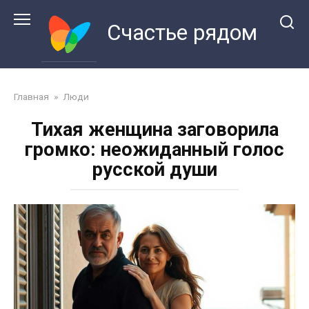
Перейти
к
Счастье рядом
контенту
Главная
»
Люди
Тихая женщина заговорила
громко: неожиданный голос
русской души