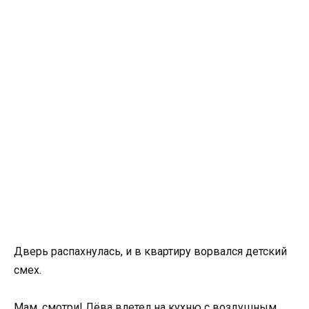
Дверь распахнулась, и в квартиру ворвался детский
смех.
Мам, смотри! Лёва влетел на кухню с воздушным