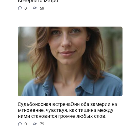
вечернего метро.
0
59
Судьбоносная встречаОни оба замерли на
мгновение, чувствуя, как тишина между
ними становится громче любых слов.
0
79