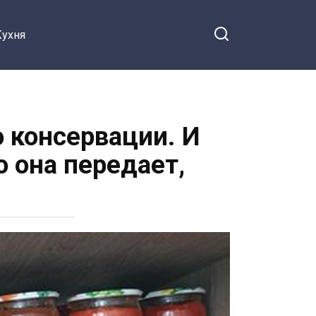
Кухня
о консервации. И
о она передает,