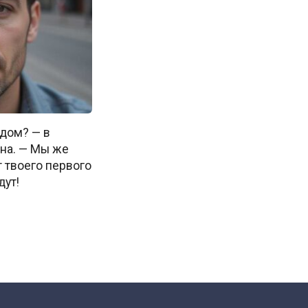
 дом? — в
на. — Мы же
т твоего первого
дут!