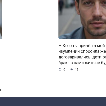
— Кого ты привёл в мой
изумлении спросила же
договаривались: дети о
брака с нами жить не бу
0
12
ы