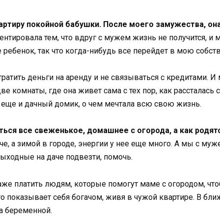
артиру покойной бабушки. После моего замужества, она
нтировала тем, что вдруг с мужем жизнь не получится, и м
е ребенок, так что когда-нибудь все перейдет в мою собст
ратить деньги на аренду и не связываться с кредитами. И
две комнаты, где она живет сама с тех пор, как рассталась
а еще и дачный домик, о чем мечтала всю свою жизнь.
ться все свеженькое, домашнее с огорода, а как родят
е, а зимой в городе, энергии у нее еще много. А мы с му
ыходные на даче подвезти, помочь.
 даже платить людям, которые помогут маме с огородом, чт
что показывает себя богачом, живя в чужой квартире. В б
а беременной.