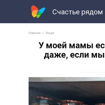
Перейти
к
Счастье рядом
контенту
Главная
»
Люди
У моей мамы ест
даже, если мы 