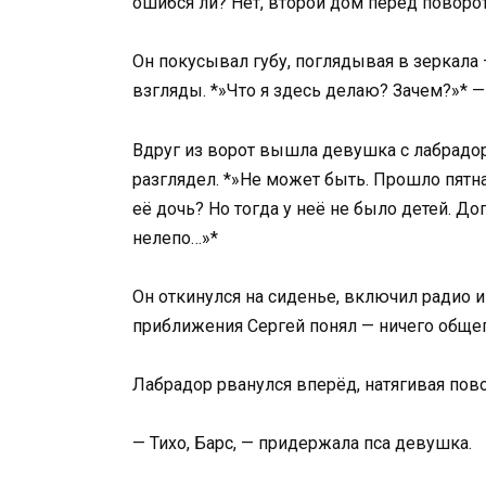
ошибся ли? Нет, второй дом перед поворо
Он покусывал губу, поглядывая в зеркала
взгляды. *»Что я здесь делаю? Зачем?»* —
Вдруг из ворот вышла девушка с лабрадоро
разглядел. *»Не может быть. Прошло пятна
её дочь? Но тогда у неё не было детей. 
нелепо…»*
Он откинулся на сиденье, включил радио и
приближения Сергей понял — ничего общего
Лабрадор рванулся вперёд, натягивая пов
— Тихо, Барс, — придержала пса девушка.