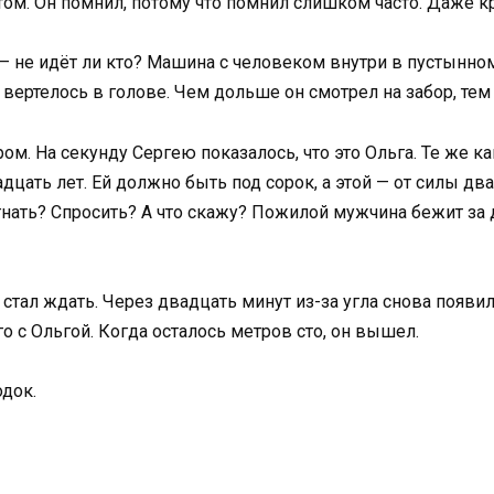
том. Он помнил, потому что помнил слишком часто. Даже к
 — не идёт ли кто? Машина с человеком внутри в пустын
 вертелось в голове. Чем дольше он смотрел на забор, те
м. На секунду Сергею показалось, что это Ольга. Те же ка
дцать лет. Ей должно быть под сорок, а этой — от силы дв
Догнать? Спросить? А что скажу? Пожилой мужчина бежит з
 стал ждать. Через двадцать минут из-за угла снова появи
 с Ольгой. Когда осталось метров сто, он вышел.
одок.