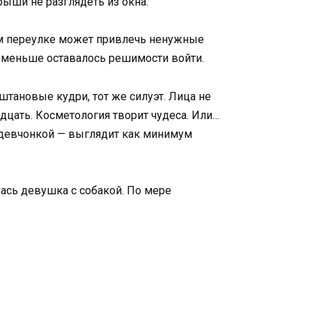
рыши не разглядеть из окна.
ном переулке может привлечь ненужные
м меньше оставалось решимости войти.
штановые кудри, тот же силуэт. Лица не
адцать. Косметология творит чудеса. Или…
а девчонкой — выглядит как минимум
лась девушка с собакой. По мере