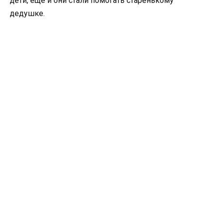
дети, еще и они стали помогать старенькому
дедушке.