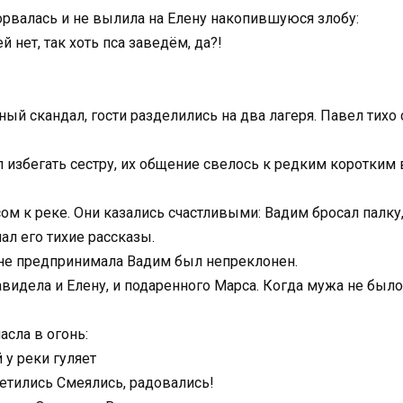
орвалась и не вылила на Елену накопившуюся злобу:
й нет, так хоть пса заведём, да?!
ый скандал, гости разделились на два лагеря. Павел тихо с
л избегать сестру, их общение свелось к редким коротким
м к реке. Они казались счастливыми: Вадим бросал палку,
ал его тихие рассказы.
о не предпринимала Вадим был непреклонен.
видела и Елену, и подаренного Марса. Когда мужа не было
сла в огонь:
 у реки гуляет
ретились Смеялись, радовались!