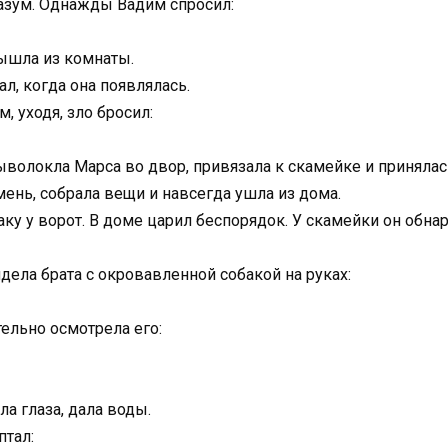
азум. Однажды Вадим спросил:
вышла из комнаты.
л, когда она появлялась.
, уходя, зло бросил:
выволокла Марса во двор, привязала к скамейке и приняла
ень, собрала вещи и навсегда ушла из дома.
ку у ворот. В доме царил беспорядок. У скамейки он обнар
идела брата с окровавленной собакой на руках:
ельно осмотрела его:
а глаза, дала воды.
тал: