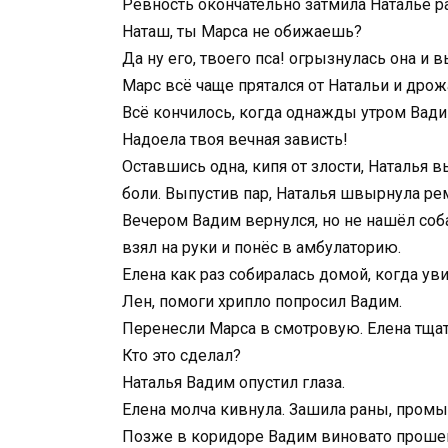
Ревность окончательно затмила Наталье р
Наташ, ты Марса не обижаешь?
Да ну его, твоего пса! огрызнулась она и 
Марс всё чаще прятался от Натальи и дрожа
Всё кончилось, когда однажды утром Вадим
Надоела твоя вечная зависть!
Оставшись одна, кипя от злости, Наталья 
боли. Выпустив пар, Наталья швырнула рем
Вечером Вадим вернулся, но не нашёл соба
взял на руки и понёс в амбулаторию.
Елена как раз собиралась домой, когда ув
Лен, помоги хрипло попросил Вадим.
Перенесли Марса в смотровую. Елена тщат
Кто это сделал?
Наталья Вадим опустил глаза.
Елена молча кивнула. Зашила раны, промыл
Позже в коридоре Вадим виновато прошеп