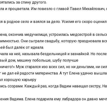
ятались за спину другого.
осла и процветала. Им повезло с главой Павел Михайлович, 
я в родное село и взялся за дело. Усилия его скоро оценил
Елена, окончив медучилище, устроилась медсестрой в сель
аимностью. Они сыграли свадьбу, которую праздновала вс
ьей был далёк от идеала.
чала на неё, называла бездельницей и зазнайкой. Но посл
овый дом, машину побольше, шубу получше
 ничего!» Муж старался изо всех сил, но ни деньгами, ни си
г не дал ей радости материнства. А тут Елена удачно вышла
лал хорошую карьеру
сь ссорами. Каждый раз, когда Вадим навещал сестру, На
ения Вадима. Елена подарила ему лабрадора он давно мечт