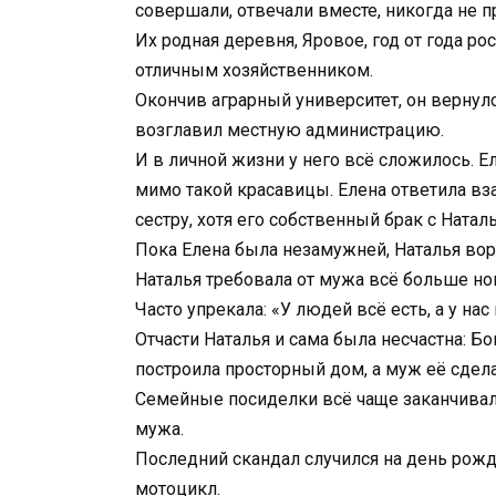
совершали, отвечали вместе, никогда не пр
Их родная деревня, Яровое, год от года р
отличным хозяйственником.
Окончив аграрный университет, он вернулс
возглавил местную администрацию.
И в личной жизни у него всё сложилось. 
мимо такой красавицы. Елена ответила вз
сестру, хотя его собственный брак с Натал
Пока Елена была незамужней, Наталья вор
Наталья требовала от мужа всё больше н
Часто упрекала: «У людей всё есть, а у нас
Отчасти Наталья и сама была несчастна: Бо
построила просторный дом, а муж её сде
Семейные посиделки всё чаще заканчивали
мужа.
Последний скандал случился на день рожд
мотоцикл.