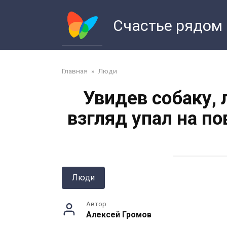
Перейти
к
Счастье рядом
контенту
Главная
»
Люди
Увидев собаку, 
взгляд упал на п
Люди
Автор
Алексей Громов