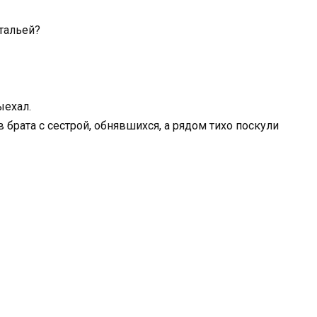
атальей?
ыехал.
 брата с сестрой, обнявшихся, а рядом тихо поскули