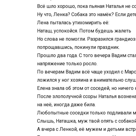
Всё шло хорошо, пока пьяная Наталья не с
Ну что, Ленка? Собака это намёк? Если дете
Лена пыталась утихомирить её:
Наташ, успокойся. Потом будешь жалеть
Но слова не помогли. Разразился грандиозн
попрощавшись, покинули праздник.
Прошло два года. С того вечера Вадим ста
напряжение только росло.
По вечерам Вадим всё чаще уходил с Марсо
ложился у ног хозяина и внимательно слуш
Елена знала об этом от соседей, но ничег
После злополучной ссоры Наталья вознена
на неё, иногда даже била.
Любопытные соседки только подливали ма
Слышь, Наташка, муж твой опять с собакой
А вчера с Ленкой, её мужем и детьми вст