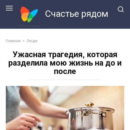
Перейти
к
Счастье рядом
контенту
Главная
»
Люди
Ужасная трагедия, которая
разделила мою жизнь на до и
после