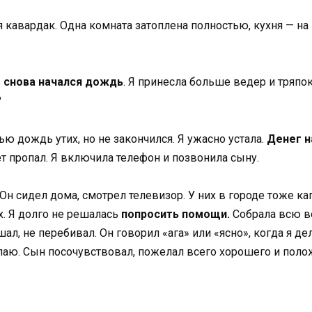
 кавардак. Одна комната затоплена полностью, кухня — на 
ь
снова начался дождь
. Я принесла больше ведер и тряпо
?
ью дождь утих, но не закончился. Я ужасно устала.
Денег н
ет пропал. Я включила телефон и позвонила сыну.
н сидел дома, смотрел телевизор. У них в городе тоже кап
х. Я долго не решалась
попросить помощи.
Собрала всю во
л, не перебивал. Он говорил «ага» или «ясно», когда я де
аю. Сын посочувствовал, пожелал всего хорошего и поло