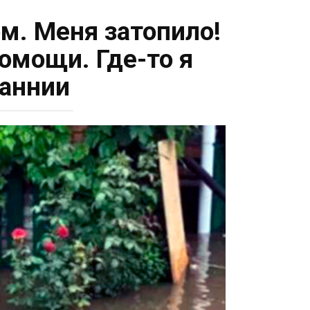
м. Меня затопило!
омощи. Где-то я
таннии