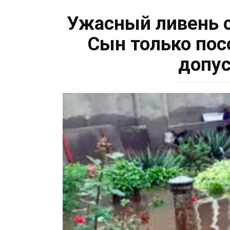
Ужасный ливень с
Сын только пос
допус