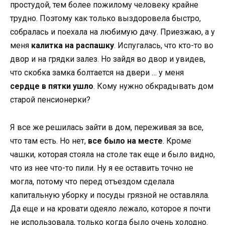
простудой, тем более пожилому человеку крайне
трудно. Поэтому как только выздоровела быстро,
собралась и поехала на любимую дачу. Приезжаю, а у
меня
калитка на распашку
. Испугалась, что кто-то во
двор и на грядки залез. Но зайдя во двор и увидев,
что скобка замка болтается на двери … у меня
сердце в пятки ушло
. Кому нужно обкрадывать дом
старой пенсионерки?
Я все же решилась зайти в дом, переживая за все,
что там есть. Но нет,
все было на месте
. Кроме
чашки, которая стояла на столе так еще и было видно,
что из нее что-то пили. Ну я ее оставить точно не
могла, потому что перед отъездом сделала
капитальную уборку и посуды грязной не оставляла.
Да еще и на кровати одеяло лежало, которое я почти
не использовала, только когда было очень холодно.