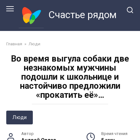
Перейти
к
Счастье рядом
контенту
Главная
»
Люди
Во время выгула собаки две
незнакомых мужчины
подошли к школьнице и
настойчиво предложили
«прокатить её»…
Люди
Автор
Время чтения