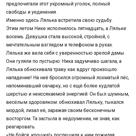
предпочитали этот укромный уголок, полный
свободы и уединения.
Именно здесь Лялька встретила свою судьбу.
Этим летом Нике исполнилось пятнадцать, а Ляльке
восемь. Девушка стала высокой, стройной, с
мечтательным взглядом и телефоном в руках.
Лялька же вела себя с уверенностью зрелой дамы.
Они гуляли по пустырю: Ника задумчиво шагала, а
Лялька обнюхивала траву как вдруг произошло
нападение! На неё бросился огромный лохматый пёс,
напоминавший овчарку, но с ещё более кудлатой
шерстью и неиссякаемой энергией. Он был шумным,
весёлым здоровяком: обнюхивал Ляльку, тыкался
мордой, лизал её, заражая своим бесконечным
восторгом. Та застыла в недоумении, не зная, как
реагировать.
«Не бойся, крошка!» поспешила к ним пожилая