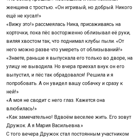
женщина с тростью. «Он игривый, но добрый. Никого
ещё не кусал!»
«Вижу это!» рассмеялась Ника, присаживаясь на
корточки, пока пёс восторженно облизывал её руки,
виляя хвостом так, что поднимал клубы пыли. «От
него можно разве что умереть от облизываний!»
«Знаете, раньше я выпускала его только во дворе, на
улицу не выводила. Но вчера приехал внук он его
выпустил, и пёс так обрадовался! Решила и я
попробовать. А он увидел вашу собачку и сразу к
ней!»
«А моя не сводит с него глаз. Кажется она
влюбилась!»
«Как замечательно! Вдвоём веселее жить. Его зовут
Дружок. А я Мария Васильевна.»
С того вечера Дружок стал постоянным участником