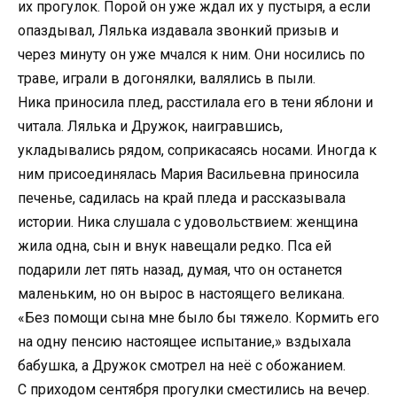
их прогулок. Порой он уже ждал их у пустыря, а если
опаздывал, Лялька издавала звонкий призыв и
через минуту он уже мчался к ним. Они носились по
траве, играли в догонялки, валялись в пыли.
Ника приносила плед, расстилала его в тени яблони и
читала. Лялька и Дружок, наигравшись,
укладывались рядом, соприкасаясь носами. Иногда к
ним присоединялась Мария Васильевна приносила
печенье, садилась на край пледа и рассказывала
истории. Ника слушала с удовольствием: женщина
жила одна, сын и внук навещали редко. Пса ей
подарили лет пять назад, думая, что он останется
маленьким, но он вырос в настоящего великана.
«Без помощи сына мне было бы тяжело. Кормить его
на одну пенсию настоящее испытание,» вздыхала
бабушка, а Дружок смотрел на неё с обожанием.
С приходом сентября прогулки сместились на вечер.