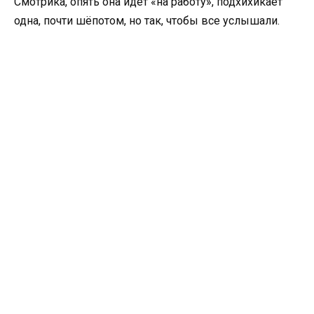
Смотрика, опять она идёт «на работу», подхихикает
одна, почти шёпотом, но так, чтобы все услышали.