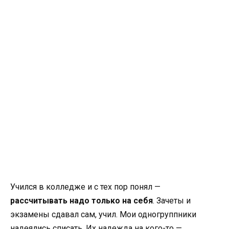
Учился в колледже и с тех пор понял —
рассчитывать надо только на себя
. Зачеты и
экзамены сдавал сам, учил. Мои одногруппники
надеялись списать. Их надежда на кого-то —