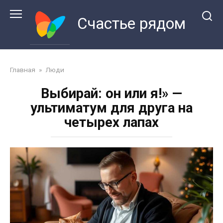
Перейти
к
Счастье рядом
контенту
Главная
»
Люди
Выбирай: он или я!» —
ультиматум для друга на
четырех лапах