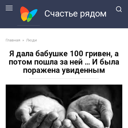
Перейти
к
Счастье рядом
контенту
Главная
»
Люди
Я дала бабушке 100 гривен, а
потом пошла за ней … И была
поражена увиденным