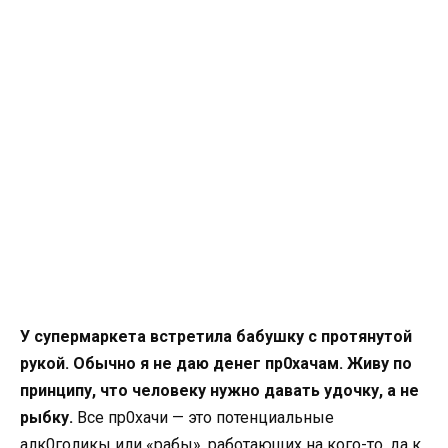
У супермаркета встретила бабушку с протянутой
рукой. Обычно я не даю денег пр0хачам. Живу по
принципу, что человеку нужно давать удочку, а не
рыбку.
Все пр0хачи — это потенциальные
алк0голикы или «pабы», работающих на кого-то, да к