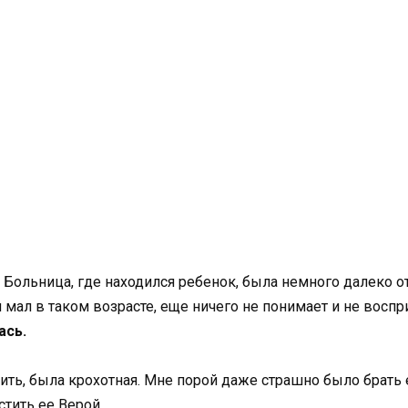
Больница, где находился ребенок, была немного далеко о
м мал в таком возрасте, еще ничего не понимает и не восп
ась.
ть, была крохотная. Мне порой даже страшно было брать 
тить ее Верой.