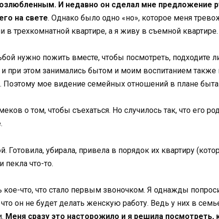
возлюбленным. И недавно он сделал мне предложение ру
его на свете
. Однако было одно «но», которое меня тревож
 в трехкомнатной квартире, а я живу в съемной квартире.
бой нужно пожить вместе, чтобы посмотреть, подходите ли
ба и при этом занимались бытом и моим воспитанием также 
. Поэтому мое видение семейных отношений в плане быта
ов о том, чтобы съехаться. Но случилось так, что его род
.
. Готовила, убирала, привела в порядок их квартиру (кото
 пекла что-то.
 кое-что, что стало первым звоночком. Я однажды попроси
му что он не будет делать женскую работу. Ведь у них в 
и.
Меня сразу это насторожило и я решила посмотреть, к