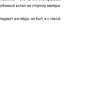
юбимый встал на сторону матери.
адают взгляды на быт, а с такой