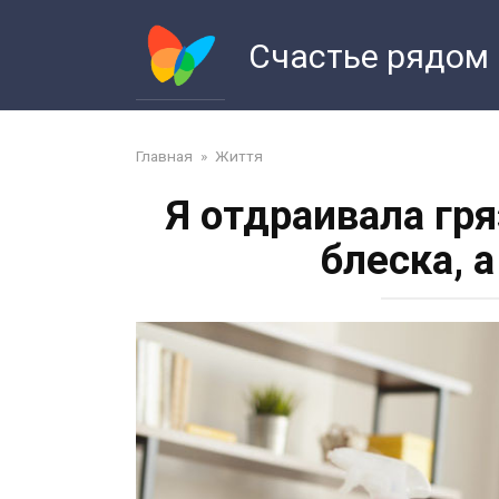
Перейти
к
Счастье рядом
контенту
Главная
»
Життя
Я отдраивала гр
блеска, 