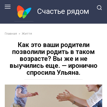
Перейти
к
Счастье рядом
контенту
Главная
»
Життя
Как это ваши родители
позволили родить в таком
возрасте? Вы же и не
выучились еще. — иронично
спросила Ульяна.