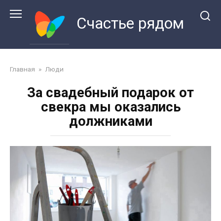
Перейти
к
Счастье рядом
контенту
Главная
»
Люди
За свадебный подарок от
свекра мы оказались
должниками