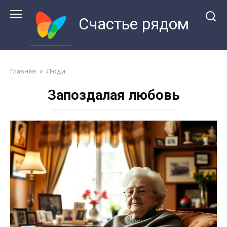
Перейти
к
Счастье рядом
контенту
Главная
»
Люди
Запоздалая любовь