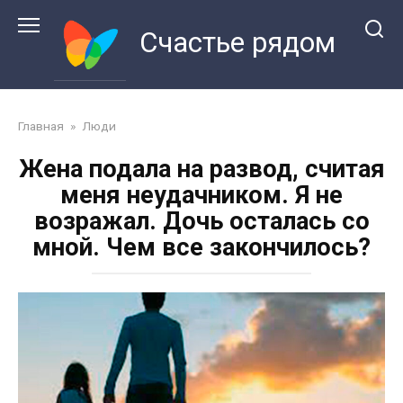
Перейти
к
Счастье рядом
контенту
Главная
»
Люди
Жена подала на развод, считая
меня неудачником. Я не
возражал. Дочь осталась со
мной. Чем все закончилось?