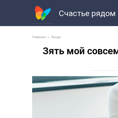
Перейти
к
Счастье рядом
контенту
Главная
»
Люди
Зять мой совсем