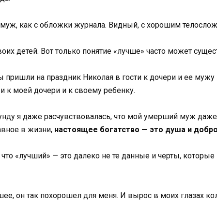
т муж, как с обложки журнала. Видный, с хорошим телосло
оих детей. Вот только понятие «лучше» часто может сущест
ы пришли на праздник Николая в гости к дочери и ее мужу
и к моей дочери и к своему ребенку.
кунду я даже расчувствовалась, что мой умерший муж даж
лавное в жизни,
настоящее богатство — это душа и добро
у, что «лучший» — это далеко не те данные и черты, котор
шее, он так похорошел для меня. И вырос в моих глазах ко